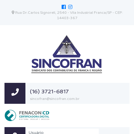
Rua Dr.Carlos Signoreli, 2540 - Vila Industrial Franca/SP - CEP:
14403-367
(16) 3721-6817
sincofran@sincofran.com.br