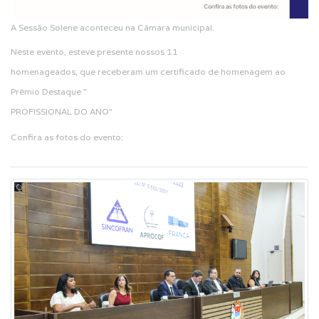
A Sessão Solene aconteceu na Câmara municipal.
Neste evento, esteve presente nossos 11
homenageados, que receberam um certificado de homenagem ao
Prêmio Destaque "
PROFISSIONAL DO ANO"
Confira as fotos do evento: