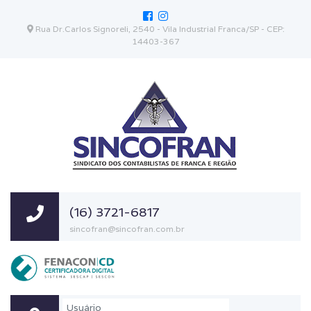
Rua Dr.Carlos Signoreli, 2540 - Vila Industrial Franca/SP - CEP:
14403-367
(16) 3721-6817
sincofran@sincofran.com.br