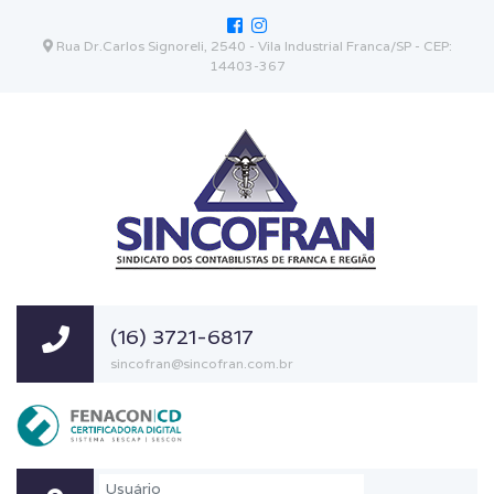
Rua Dr.Carlos Signoreli, 2540 - Vila Industrial Franca/SP - CEP:
14403-367
(16) 3721-6817
sincofran@sincofran.com.br