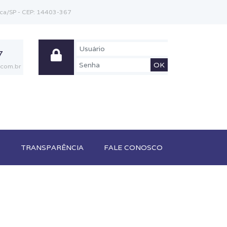
ranca/SP - CEP: 14403-367
7
OK
.com.br
S
TRANSPARÊNCIA
FALE CONOSCO